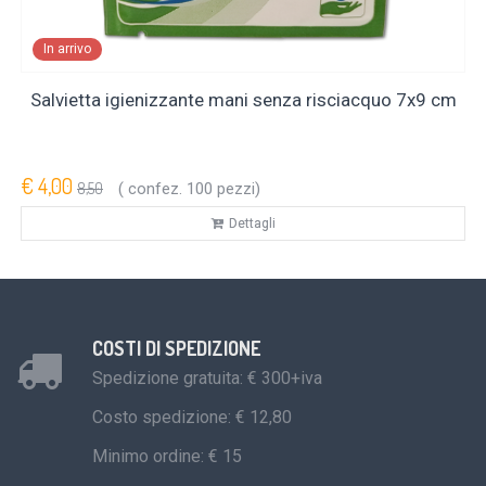
In arrivo
Salvietta igienizzante mani senza risciacquo 7x9 cm
€ 4,00
8,50
( confez. 100 pezzi)
Dettagli
COSTI DI SPEDIZIONE
Spedizione gratuita: € 300+iva
Costo spedizione: € 12,80
Minimo ordine: € 15