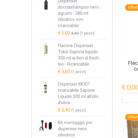
Dispenser
docciashampoo nero -
Offer
agrumi - 380 ml
cilindrico non
ricaricabile
€ 2,00
3,30
(1 pezzi)
Flacone Dispenser
Tokio Sapone liquido
300 ml ai fiori di Bach
Fla
bio - Ricaricabile
c
€ 3,60
(1 pezzi)
Dispenser MOD1
€ 13,00
ricaricabile Sapone
Liquido 300 ml all’olio
d’oliva ...
€ 2,90
(1 pezzi)
Offer
Kit montaggio per
dispenser nero
cilindrico