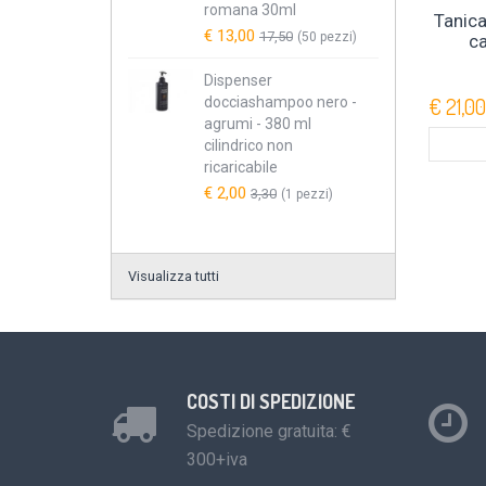
romana 30ml
Tanica
€ 13,00
17,50
(50 pezzi)
c
Dispenser
€ 21,00
docciashampoo nero -
agrumi - 380 ml
cilindrico non
ricaricabile
€ 2,00
3,30
(1 pezzi)
Visualizza tutti
COSTI DI SPEDIZIONE
Spedizione gratuita: €
300+iva