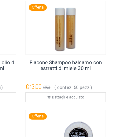
Offerta
olio di
Flacone Shampoo balsamo con
ml
estratti di miele 30 ml
€ 13,00
i)
17,50
( confez. 50 pezzi)
Dettagli e acquisto
Offerta