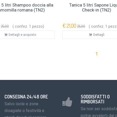
 5 litri Shampoo doccia alla
Tanica 5 litri Sapone Liq
amomilla romana (TN2)
Check-in (TN2)
€ 21,00
25,00
( confez. 1 pezzo)
25,00
( confez. 1 pezz
Dettagli e acquisto
Dettagli
1
CONSEGNA 24/48 ORE
SODDISFATTI O
RIMBORSATI
Salvo isole e zone
Se non sei soddisfa
disagiate o festività e
potrai avvalerti dal d