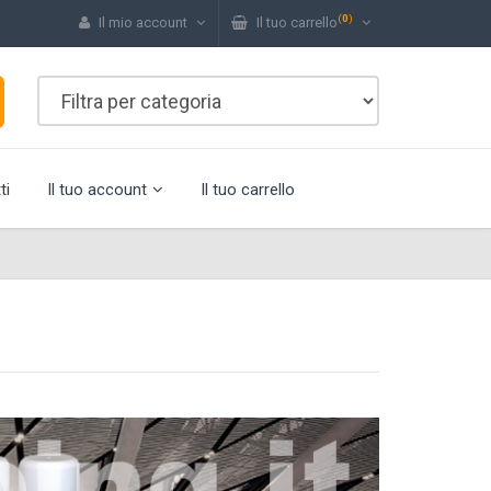
(
0
)
Il mio account
Il tuo carrello
ti
Il tuo account
Il tuo carrello