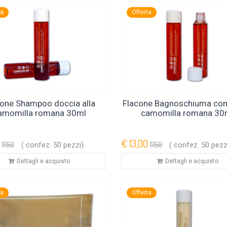
ta
Offerta
cone Shampoo doccia alla
Flacone Bagnoschiuma con 
amomilla romana 30ml
camomilla romana 30
€ 13,00
17,50
( confez. 50 pezzi)
17,50
( confez. 50 pezz
Dettagli e acquisto
Dettagli e acquisto
ta
Offerta