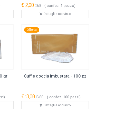
€ 2,90
)
3,50
( confez. 1 pezzo)
Dettagli e acquisto
Offerta
0 gr
Cuffie doccia imbustata - 100 pz
€ 13,00
zi)
16,80
( confez. 100 pezzi)
Dettagli e acquisto