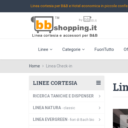
Linea cortesia per B&B e Hotel
economica in piccole confez
Linee
Categorie
FuoriTutto
Of
Home
Linea Check-in
LINEE CORTESIA
Lin
RICERCA TANICHE E DISPENSER
LINEA NATURA
- classic
LINEA EVERGREEN
- fiori di Bach bio