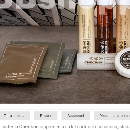
Tutta la linea
Flaconi
Accessori
Dispenser e tanich
a cortesia
Check-in
rappresenta un kit cortesia economico, stud