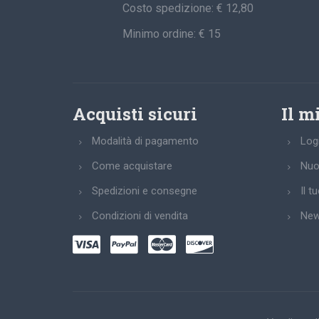
Costo spedizione: € 12,80
Minimo ordine: € 15
Acquisti sicuri
Il m
Modalità di pagamento
Log
Come acquistare
Nuo
Spedizioni e consegne
Il t
Condizioni di vendita
New