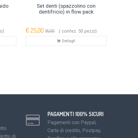
uido
Set denti (spazzolino con
dentifricio) in flow pack
€ 25,00
o)
35,00
( confez. 50 pezzi)
Dettagli
PAGAMENTI 100% SICURI
Pagamenti con Paypal,
tto
Carta di credito, Postpay,
iritto di