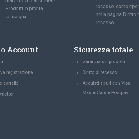
ritardi dovuti al corriere.
recesso, come ripor
Prodotti in pronta
nella pagina Diritto 
consegna.
recesso.
io Account
Sicurezza totale
in
Garanzia sui prodotti
va registrazione
Diritto di recesso
uo carrello
Acquisti sicuri con Visa,
MasterCard e Postpay
sletter