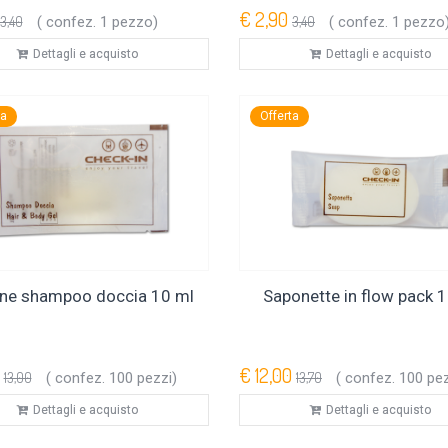
€ 2,90
3,40
( confez. 1 pezzo)
3,40
( confez. 1 pezzo
Dettagli e acquisto
Dettagli e acquisto
ta
Offerta
ine shampoo doccia 10 ml
Saponette in flow pack 1
€ 12,00
13,00
( confez. 100 pezzi)
13,70
( confez. 100 pez
Dettagli e acquisto
Dettagli e acquisto