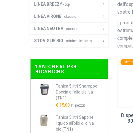
dell'osp
LINEA BREEZY
- top
vostro 
LINEA AIRONE
- classic
I prodo
LINEA NEUTRA
- economic
estremam
comple
STOVIGLIE BIO
- minimo impatto
compatt
Offer
TANICHE 5L PER
RICARICHE
Tanica 5 litri Shampoo
Doccia all’olio d’oliva
(TN1)
€ 15,00
(1 pezzi)
Disp
Tanica 5 litri Sapone
30
liquido all’olio di oliva
bio (TN1)