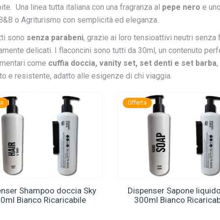
ite. Una linea tutta italiana con una fragranza al
pepe nero
e uno
B&B o Agriturismo con semplicità ed eleganza.
tti sono
senza parabeni
, grazie ai loro tensioattivi neutri sen
ente delicati. I flaconcini sono tutti da 30ml, un contenuto perfet
mentari come
cuffia doccia, vanity set, set denti e set barba
,
o e resistente, adatto alle esigenze di chi viaggia.
ta
Offerta
enser Shampoo doccia Sky
Dispenser Sapone liquid
0ml Bianco Ricaricabile
300ml Bianco Ricaricab