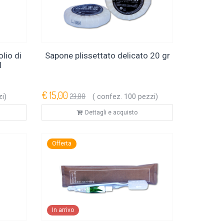
lio di
Sapone plissettato delicato 20 gr
l
€ 15,00
i)
23,00
( confez. 100 pezzi)
Dettagli e acquisto
Offerta
In arrivo