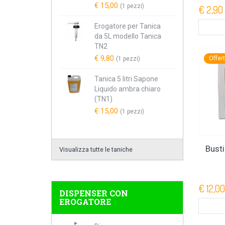
€ 15,00
(1 pezzi)
€ 2,90
Erogatore per Tanica
da 5L modello Tanica
TN2
€ 9,80
Offer
(1 pezzi)
Tanica 5 litri Sapone
Liquido ambra chiaro
(TN1)
€ 15,00
(1 pezzi)
Bust
Visualizza tutte le taniche
€ 12,00
DISPENSER CON
EROGATORE