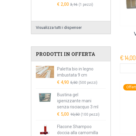
€ 2,00
3,16
(1 pezzi)
Visualizza tutti i dispenser
PRODOTTI IN OFFERTA
€ 14,00
Paletta bio in legno
imbustata 9 cm
€ 4,90
5,50
(500 pezzi)
Offer
Bustina gel
igienizzante mani
senza risciacquo 3 ml
€ 5,00
10,50
(100 pezzi)
Flacone Shampoo
doccia alla camomilla