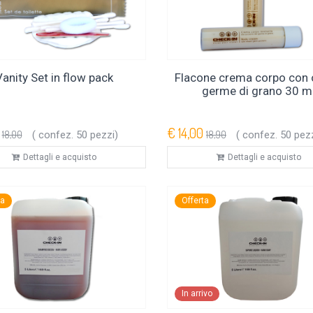
Vanity Set in flow pack
Flacone crema corpo con o
germe di grano 30 m
€ 14,00
18,00
( confez. 50 pezzi)
18,90
( confez. 50 pezz
Dettagli e acquisto
Dettagli e acquisto
ta
Offerta
In arrivo