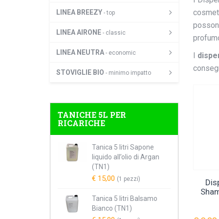
cosmeti
LINEA BREEZY
- top
possono
LINEA AIRONE
- classic
profumo
LINEA NEUTRA
- economic
I
dispen
consegna
STOVIGLIE BIO
- minimo impatto
TANICHE 5L PER
RICARICHE
Tanica 5 litri Sapone
liquido all’olio di Argan
(TN1)
€ 15,00
(1 pezzi)
Dis
Sham
Tanica 5 litri Balsamo
Bianco (TN1)