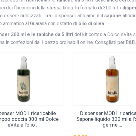
ci dei flaconcini della stessa linea. In formato di 300 ml, i
dispe
 essere riutilizzati. Tra i dispenser abbiamo il
il sapone all'ol
 aromatico al Guaranà con estatto di
olio di oliva
.
ser 300 ml e le taniche da 5 litri
del kit cortesia Dolce eVita so
 in confezioni da 1 pezzo ordinabili online. Consgliati per B&B, Ag
penser MOD1 ricaricabile
Dispenser MOD1 ricarica
poo doccia 300 ml Dolce
Sapone liquido 300 ml all’o
eVita all’olio ...
germe ...