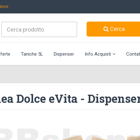
ioni.
Cerca
ferte
Taniche 5L
Dispenser
Info Acquisti
Contat
ea Dolce eVita - Dispenser