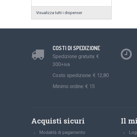
Visualizza tutti i dispenser
COSTI DI SPEDIZIONE
Spedizione gratuita: €
300+iva
Costo spedizione: € 12,80
Minimo ordine: € 15
Acquisti sicuri
Il m
Modalità di pagamento
Log