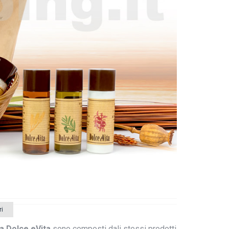
i
ia Dolce eVita
sono composti dali stessi prodotti