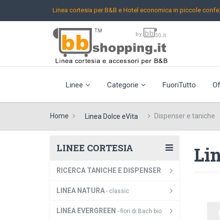
Linea cortesia per B&B e Hotel
economica in piccole confez
Linee
Categorie
FuoriTutto
Of
Home
Dispenser e taniche
Linea Dolce eVita
LINEE CORTESIA
Lin
RICERCA TANICHE E DISPENSER
LINEA NATURA
- classic
LINEA EVERGREEN
- fiori di Bach bio