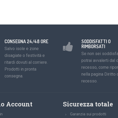
CONSEGNA 24/48 ORE
SODDISFATTI O
RIMBORSATI
Salvo isole e zone
Se non sei soddisfa
disagiate o festività e
potrai avvalerti dal d
ritardi dovuti al corriere.
recesso, come ripor
Prodotti in pronta
nella pagina Diritto 
consegna.
recesso.
io Account
Sicurezza totale
in
Garanzia sui prodotti