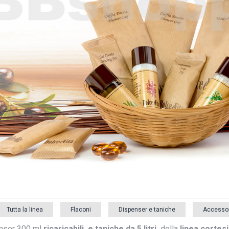
Tutta la linea
Flaconi
Dispenser e taniche
Accessor
nser 300 ml
ricaricabili e taniche da 5 litri
della
linea cortes