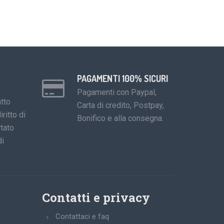
PAGAMENTI 100% SICURI
Pagamenti con Paypal,
tto
Carta di credito, Postpay,
iritto di
Bonifico e alla consegna.
tato
di
Contatti e privacy
Contattaci e faq