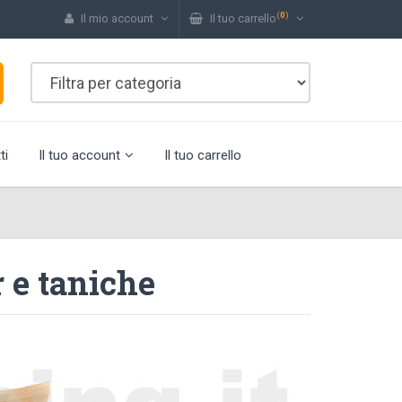
(
0
)
Il mio account
Il tuo carrello
ti
Il tuo account
Il tuo carrello
 e taniche