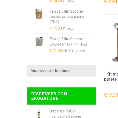
€ 2,90
€ 15,00
(1 pezzi)
Tanica 5 litri Sapone
Liquido ambra chiaro
(TN1)
€ 15,00
(1 pezzi)
Tanica 5 litri Sapone
Liquido Check-in (TN2)
€ 21,00
25,00
(1 pezzi)
Visualizza tutte le taniche
Kit m
parete
DISPENSER CON
€ 12,90
EROGATORE
Dispenser MOD1
ricaricabile Sapone