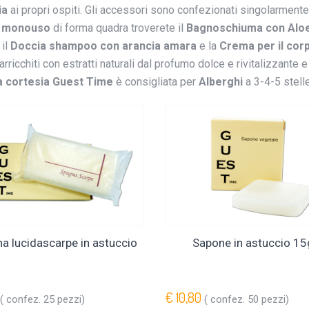
ia
ai propri ospiti. Gli accessori sono confezionati singolarmente i
i monouso
di forma quadra troverete il
Bagnoschiuma con Alo
, il
Doccia shampoo con arancia amara
e la
Crema per il corp
, arricchiti con estratti naturali dal profumo dolce e rivitalizzante
a cortesia Guest Time
è
consigliata per
Alberghi
a 3-4-5 stell
a lucidascarpe in astuccio
Sapone in astuccio 15
€ 10,80
( confez. 25 pezzi)
( confez. 50 pezzi)