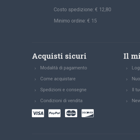
Costo spedizione: € 12,80
Minimo ordine: € 15
Acquisti sicuri
Il m
Modalità di pagamento
Log
Come acquistare
Nuo
Spedizioni e consegne
Il t
Condizioni di vendita
New