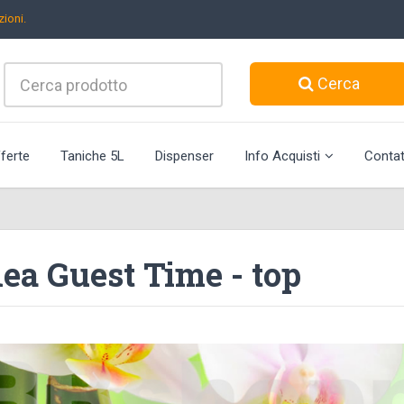
ioni.
Cerca
ferte
Taniche 5L
Dispenser
Info Acquisti
Contat
ea Guest Time - top