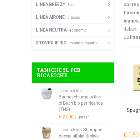
cortes
LINEA BREEZY
- top
flacon
LINEA AIRONE
- classic
bianca
italiani
LINEA NEUTRA
- economic
La
line
STOVIGLIE BIO
- minimo impatto
TANICHE 5L PER
RICARICHE
Tanica 5 litri
Bagnoschiuma ai fiori
di Bach bio per ricarica
(TN2)
Spugn
€ 27,00
(1 pezzi)
Tanica 5 litri Shampoo
€ 9,50
doccia all’olio di oliva