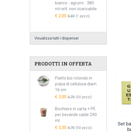
bianco - agrumi - 380
ml rett. non ricaricabile
€ 2,00
3,30
(1 pezzi)
Visualizza tutti i dispenser
PRODOTTI IN OFFERTA
Piatto bio rotondo in
polpa di cellulosa diam.
16 cm
€ 3,00
3,70
(50 pezzi)
Bicchiere in carta + PE
per bevande calde 290
ml
Set ba
€ 3,30
3,70
(50 pezzi)
b