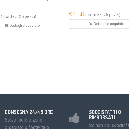
€ 19,50
( confez. 25 pezzi)
( confez. 25 pezzi)
Dettagli e acquisto
Dettagli e acquisto
1
CONSEGNA 24/48 ORE
SODDISFATTI O
RIMBORSATI
Salvo isole e zone
Se non sei soddisfa
disagiate o festività e