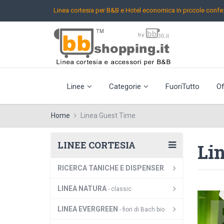
Linea cortesia per B&B e Hotel
economica in piccole confez
Linee
Categorie
FuoriTutto
Of
Home
Linea Guest Time
LINEE CORTESIA
Lin
RICERCA TANICHE E DISPENSER
LINEA NATURA
- classic
LINEA EVERGREEN
- fiori di Bach bio