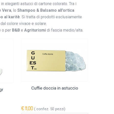
n eleganti astucci di cartone colorato. Tra i
e Vera
, lo
Shampoo & Balsamo all'ortica
o al karitè
. Si tratta di prodotti esclusiamente
 e dal colore vivace e solare.
e o per
B&B
e
Agriturismi
di fascia medio/alta.
Cuffie doccia in astuccio
gr
€ 11,00
( confez. 50 pezzi)