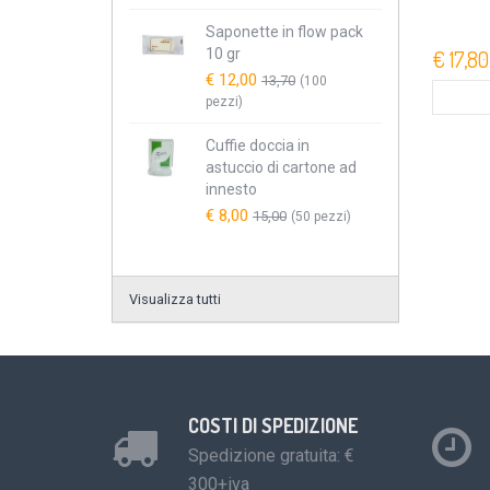
Saponette in flow pack
10 gr
€ 17,80
€ 12,00
13,70
(100
pezzi)
Cuffie doccia in
astuccio di cartone ad
innesto
€ 8,00
15,00
(50 pezzi)
Visualizza tutti
COSTI DI SPEDIZIONE
Spedizione gratuita: €
300+iva