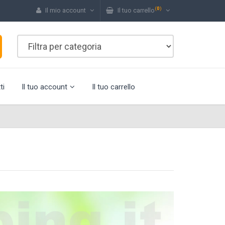
(
0
)
Il mio account
Il tuo carrello
ti
Il tuo account
Il tuo carrello