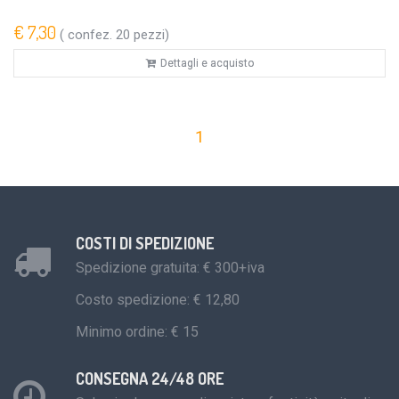
€ 7,30
( confez. 20 pezzi)
Dettagli e acquisto
1
COSTI DI SPEDIZIONE
Spedizione gratuita: € 300+iva
Costo spedizione: € 12,80
Minimo ordine: € 15
CONSEGNA 24/48 ORE