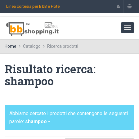
Linea cortesia per B&B e Hotel
Home
Catalogo
Ricerca prodotti
Risultato ricerca:
shampoo
Abbiamo cercato i prodotti che contengono le seguenti
parole:
shampoo -