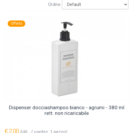
Ordine
Offerta
Dispenser docciashampoo bianco - agrumi - 380 ml
rett. non ricaricabile
€ 2,00
3,30
( confez. 1 pezzo)