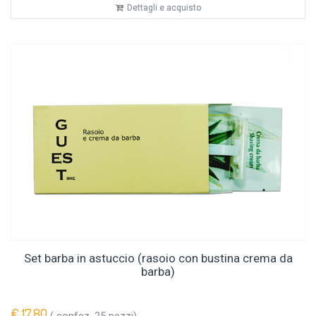
Dettagli e acquisto
Set barba in astuccio (rasoio con bustina crema da
barba)
€ 17,80
( confez. 25 pezzi)