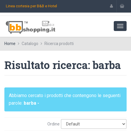
Linea cortesia per B&B e Hotel
Home
Catalogo
Ricerca prodotti
Risultato ricerca: barba
Abbiamo cercato i prodotti che contengono le seguenti
parole:
barba -
Ordine