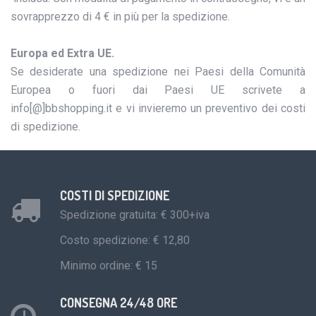
sovrapprezzo di 4 € in più per la spedizione.
Europa ed Extra UE.
Se desiderate una spedizione nei Paesi della Comunità
Europea o fuori dai Paesi UE scrivete a
info[@]bbshopping.it e vi invieremo un preventivo dei costi
di spedizione.
COSTI DI SPEDIZIONE
Spedizione gratuita: € 300+iva
Costo spedizione: € 12,80
Minimo ordine: € 15
CONSEGNA 24/48 ORE