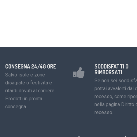
CONSEGNA 24/48 ORE
SODDISFATTI O
RIMBORSATI
Salvo isole e zone
Se non sei soddisfa
disagiate o festività e
potrai avvalerti dal d
ritardi dovuti al corriere.
recesso, come ripor
Prodotti in pronta
nella pagina Diritto 
consegna.
recesso.