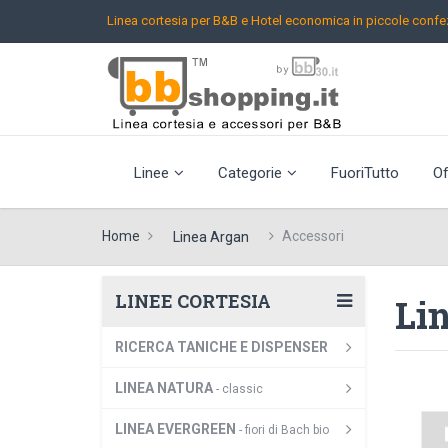
Linea cortesia per B&B e Hotel
economica in piccole confez
Linee
Categorie
FuoriTutto
Of
Home
Accessori
Linea Argan
LINEE CORTESIA
Li
RICERCA TANICHE E DISPENSER
LINEA NATURA
- classic
LINEA EVERGREEN
- fiori di Bach bio