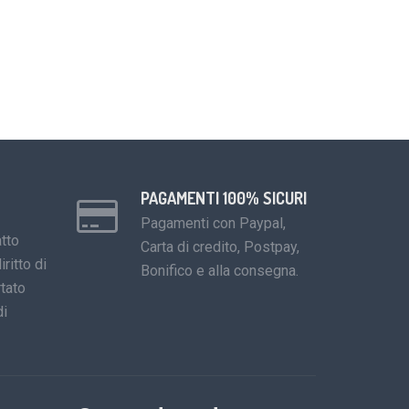
PAGAMENTI 100% SICURI
Pagamenti con Paypal,
tto
Carta di credito, Postpay,
iritto di
Bonifico e alla consegna.
tato
di