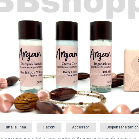
Tutta la linea
Flaconi
Accessori
Dispenser e tanich
essori monouso della linea cortesia
Argan
sono confezionati in 