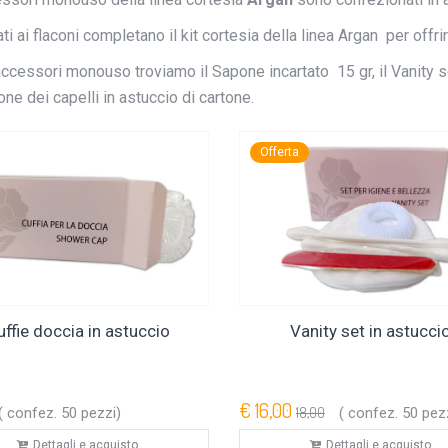
ti ai flaconi completano il kit cortesia della linea Argan per offr
accessori monouso troviamo il Sapone incartato 15 gr, il Vanity set
ne dei capelli in astuccio di cartone.
Offerta
uffie doccia in astuccio
Vanity set in astucci
€ 16,00
( confez. 50 pezzi)
18,00
( confez. 50 pez
Dettagli e acquisto
Dettagli e acquisto