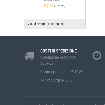
eVita all’olio ...
€ 2,90
(1 pezzi)
Visualizza tutti i dispenser
COSTI DI SPEDIZIONE
Spedizione gratuita: €
300+iva
Costo spedizione: € 12,80
Minimo ordine: € 15