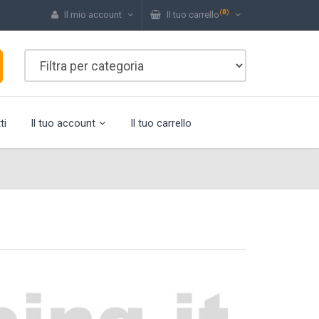
(
0
)
Il mio account
Il tuo carrello
ti
Il tuo account
Il tuo carrello