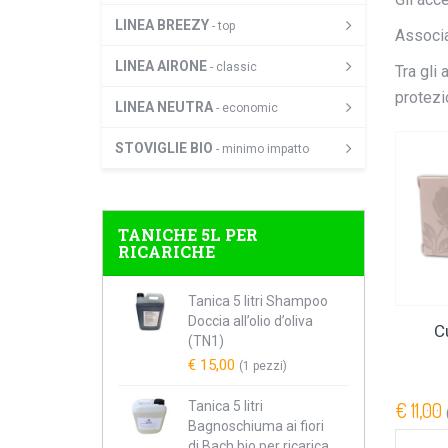
LINEA BREEZY
- top
Associa
LINEA AIRONE
- classic
Tra gli 
protezio
LINEA NEUTRA
- economic
STOVIGLIE BIO
- minimo impatto
TANICHE 5L PER
RICARICHE
Tanica 5 litri Shampoo
Doccia all’olio d’oliva
C
(TN1)
€ 15,00
(1 pezzi)
€ 11,00
Tanica 5 litri
Bagnoschiuma ai fiori
di Bach bio per ricarica