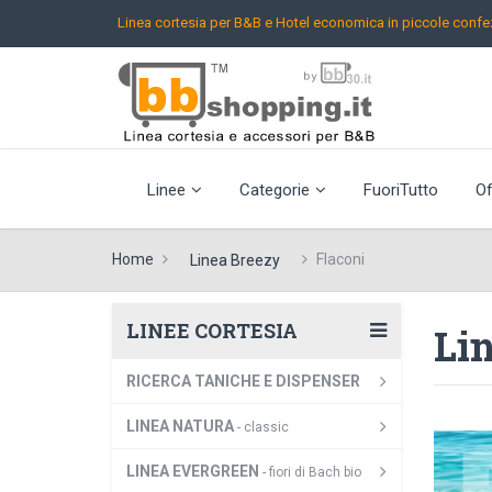
Linea cortesia per B&B e Hotel
economica in piccole confez
Linee
Categorie
FuoriTutto
Of
Home
Flaconi
Linea Breezy
LINEE CORTESIA
Lin
RICERCA TANICHE E DISPENSER
LINEA NATURA
- classic
LINEA EVERGREEN
- fiori di Bach bio