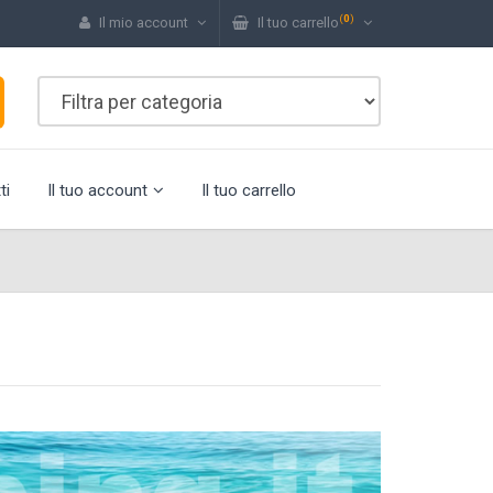
(
0
)
Il mio account
Il tuo carrello
ti
Il tuo account
Il tuo carrello