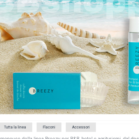
Tutta la linea
Flaconi
Accessori
 monouso della linea Breezy per B&B, hotel e agriturismi, dal des