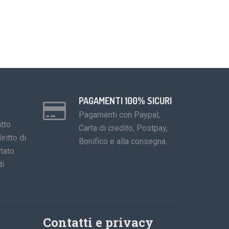
PAGAMENTI 100% SICURI
Pagamenti con Paypal,
tto
Carta di credito, Postpay,
iritto di
Bonifico e alla consegna.
tato
di
Contatti e privacy