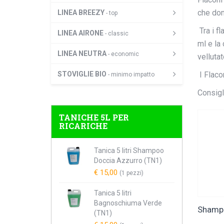
che don
LINEA BREEZY
- top
Tra i f
LINEA AIRONE
- classic
ml e la
LINEA NEUTRA
- economic
vellutat
I Flacon
STOVIGLIE BIO
- minimo impatto
Consigl
TANICHE 5L PER
RICARICHE
Tanica 5 litri Shampoo
Doccia Azzurro (TN1)
€ 15,00
(1 pezzi)
Tanica 5 litri
Bagnoschiuma Verde
Shampo
(TN1)