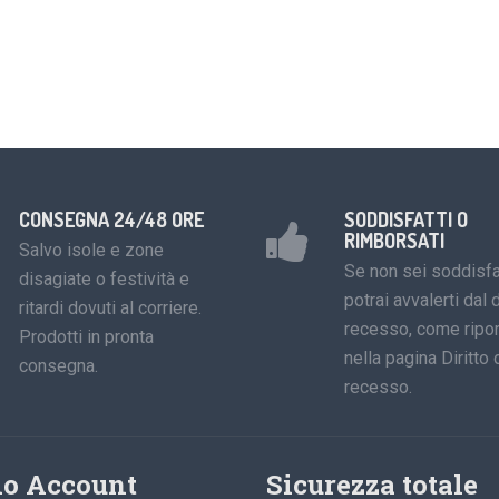
CONSEGNA 24/48 ORE
SODDISFATTI O
RIMBORSATI
Salvo isole e zone
Se non sei soddisfa
disagiate o festività e
potrai avvalerti dal d
ritardi dovuti al corriere.
recesso, come ripor
Prodotti in pronta
nella pagina Diritto 
consegna.
recesso.
io Account
Sicurezza totale