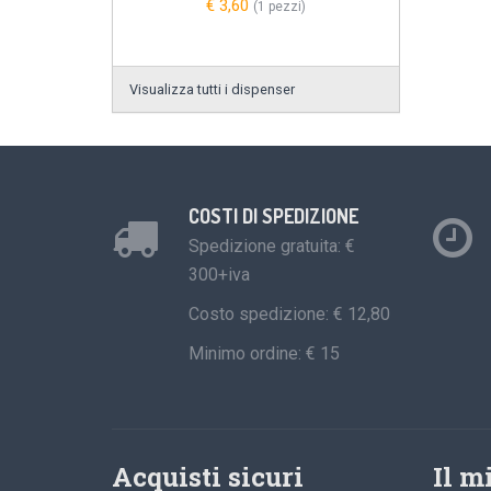
€ 3,60
(1 pezzi)
Visualizza tutti i dispenser
COSTI DI SPEDIZIONE
Spedizione gratuita: €
300+iva
Costo spedizione: € 12,80
Minimo ordine: € 15
Acquisti sicuri
Il m