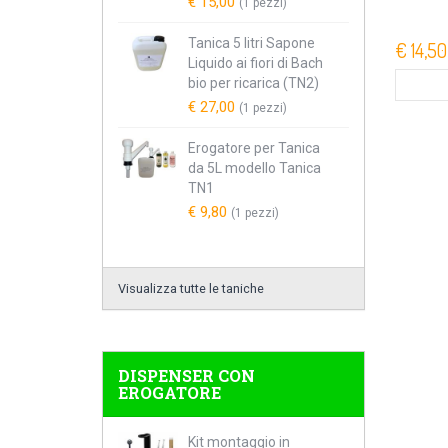
€ 15,00
(1 pezzi)
Tanica 5 litri Sapone
€ 14,50
Liquido ai fiori di Bach
bio per ricarica (TN2)
€ 27,00
(1 pezzi)
Erogatore per Tanica
da 5L modello Tanica
TN1
€ 9,80
(1 pezzi)
Visualizza tutte le taniche
DISPENSER CON
EROGATORE
Kit montaggio in