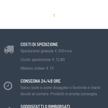
1
COSTI DI SPEDIZIONE
Spedizione gratuita: € 300+iva
Costo spedizione: € 12,80
Minimo ordine: € 15
CONSEGNA 24/48 ORE
Salvo isole e zone disagiate o festività e ritardi
dovuti al corriere. Prodotti in pronta consegna.
SODDISFATTI O RIMBORSATI