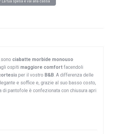
La tua spesa e vai alla cassa
o sono
ciabatte morbide monouso
gli ospiti
maggiore comfort
facendoli
cortesi
a per il vostro
B&B
. A differenza delle
egante e soffice e, grazie al suo basso costo,
pia di pantofole è confezionata con chiusura apri