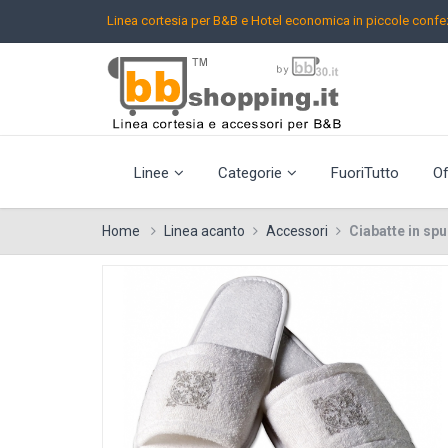
Linea cortesia per B&B e Hotel
economica in piccole confez
Linee
Categorie
FuoriTutto
Of
Home
Linea acanto
Accessori
Ciabatte in sp