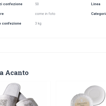
i confezione
50
Linea
re
come in foto
Categori
o confezione
3 kg
ea Acanto