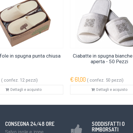
fole in spugna punta chiusa
Ciabatte in spugna bianche
aperta - 50 Pezzi
€ 61,00
( confez. 12 pezzi)
( confez. 50 pezzi)
Dettagli e acquisto
Dettagli e acquisto
CONSEGNA 24/48 ORE
SODDISFATTI O
RIMBORSATI
Salvo isole e zone