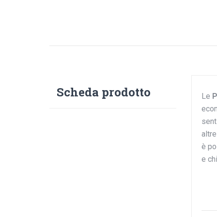
Scheda prodotto
Le
P
econ
sent
altr
è po
e ch