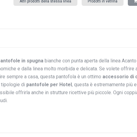
Altri prodotti della stessa linea
Prodotti in vetrina
antofole
in spugna
bianche con punta aperta della linea Acant
omiche e dalla linea molto morbida e delicata. Se volete offrire a
ire sempre a casa, questa pantofola è un ottimo
accessorio di 
e tipologie di
pantofole per Hotel
, questa è estremamente più el
ssibile offrirla anche in strutture ricettive più piccole. Ogni cop
iudi.