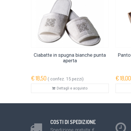
Ciabatte in spugna bianche punta
Panto
aperta
€ 18,50
€ 18,00
( confez. 15 pezzi)
Dettagli e acquisto
COSTI DI SPEDIZIONE
Spedizione gratuita: €