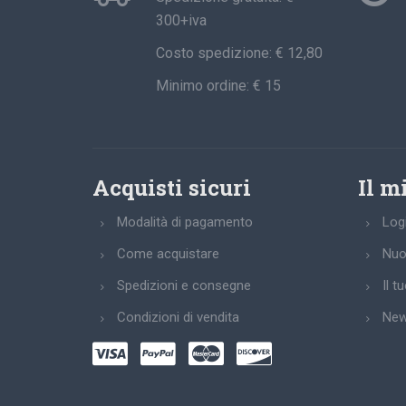
300+iva
Costo spedizione: € 12,80
Minimo ordine: € 15
Acquisti sicuri
Il m
Modalità di pagamento
Log
Come acquistare
Nuo
Spedizioni e consegne
Il t
Condizioni di vendita
New