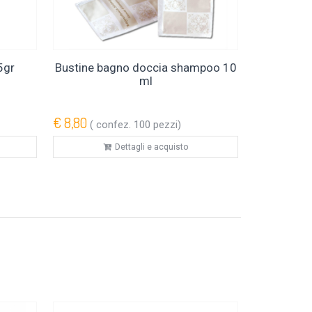
5gr
Bustine bagno doccia shampoo 10
Set 
ml
€ 8,80
€ 11,40
( confez. 100 pezzi)
( con
Dettagli e acquisto