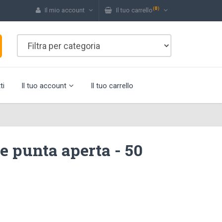
(
0
)
Il mio account
Il tuo carrello
ti
Il tuo account
Il tuo carrello
e punta aperta - 50