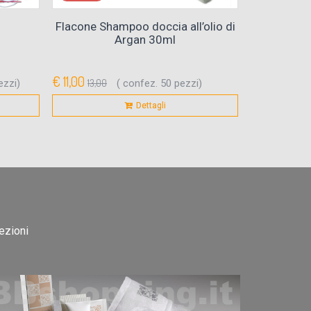
Flacone Shampoo doccia all’olio di
Saponet
Argan 30ml
€ 11,00
€ 12,00
ezzi)
13,00
( confez. 50 pezzi)
13,70
Dettagli
fezioni