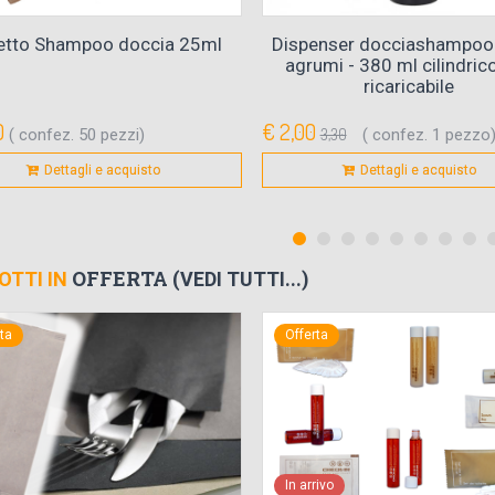
etto Shampoo doccia 25ml
Dispenser docciashampoo 
agrumi - 380 ml cilindric
ricaricabile
0
€ 2,00
( confez. 50 pezzi)
3,30
( confez. 1 pezzo
Dettagli e acquisto
Dettagli e acquisto
OFFERTA
OTTI IN
(VEDI TUTTI...)
rta
Offerta
In arrivo