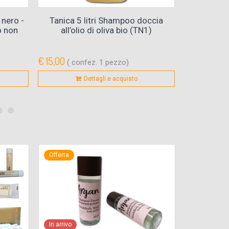
nero -
Tanica 5 litri Shampoo doccia
Flacone B
o non
all’olio di oliva bio (TN1)
ger
€ 15,00
€ 12,60
)
( confez. 1 pezzo)
( con
Dettagli e acquisto
Offerta
Offerta
In arrivo