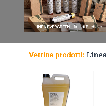
c
LINEA EVERGREEN - fiori di Bach bio
Linea
Vetrina prodotti: