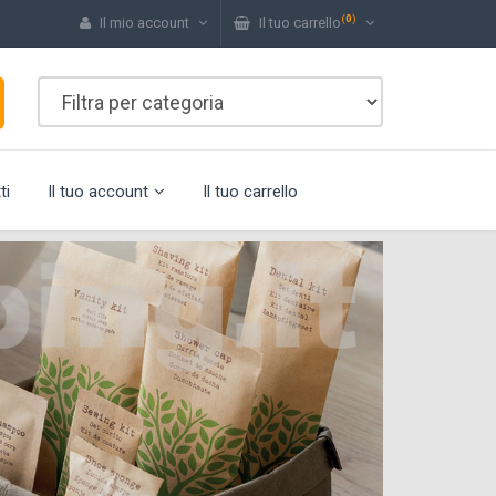
(
0
)
Il mio account
Il tuo carrello
ti
Il tuo account
Il tuo carrello