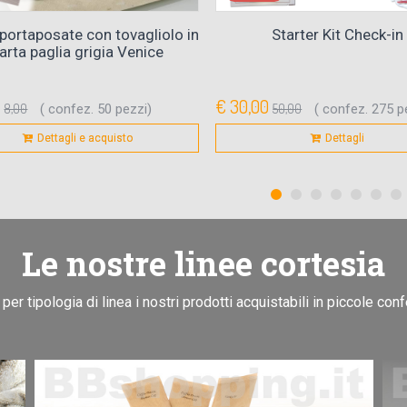
portaposate con tovagliolo in
Starter Kit Check-in
arta paglia grigia Venice
0
€ 30,00
8,00
( confez. 50 pezzi)
50,00
( confez. 275 p
Dettagli e acquisto
Dettagli
Le nostre linee cortesia
 per tipologia di linea i nostri prodotti acquistabili in piccole con