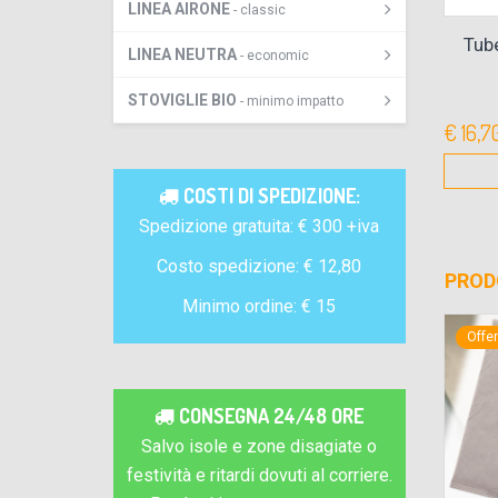
LINEA AIRONE
- classic
ack 10 gr
Tanica 5 litri Shampoo Doccia ai
Tub
LINEA NEUTRA
- economic
fiori di Bach bio per ricarica (TN2)
STOVIGLIE BIO
- minimo impatto
€ 27,00
€ 16,7
zi)
( confez. 1 pezzo)
isto
Dettagli e acquisto
COSTI DI SPEDIZIONE:
Spedizione gratuita: € 300 +iva
Costo spedizione: € 12,80
PROD
Minimo ordine: € 15
Offerta
Offe
CONSEGNA 24/48 ORE
Salvo isole e zone disagiate o
festività e ritardi dovuti al corriere.