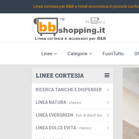
Linea cortesia per B&B e Hotel
economica in piccole confez
Linee
Categorie
FuoriTutto
Of
LINEE CORTESIA
RICERCA TANICHE E DISPENSER
LINEA NATURA
- classic
LINEA EVERGREEN
- fiori di Bach bio
LINEA DOLCE EVITA
- classic