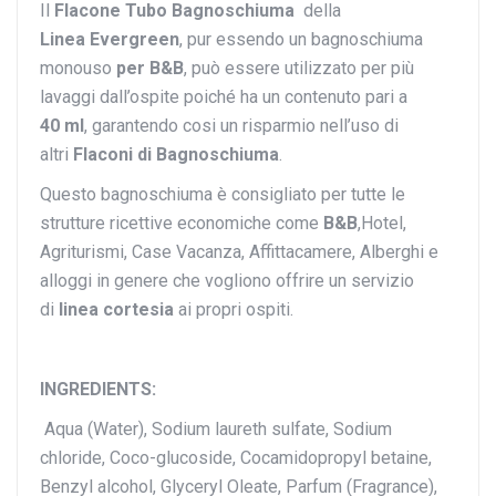
Il
Flacone Tubo Bagnoschiuma
della
Linea Evergreen
, pur essendo un bagnoschiuma
monouso
per B&B
, può essere utilizzato per più
lavaggi dall’ospite poiché ha un contenuto pari a
40
ml
,
garantendo cosi un risparmio nell’uso di
altri
Flaconi di Bagnoschiuma
.
Questo bagnoschiuma è consigliato per tutte le
strutture ricettive economiche come
B&B
,Hotel,
Agriturismi, Case Vacanza, Affittacamere, Alberghi e
alloggi in genere che vogliono offrire un servizio
di
linea
cortesia
ai propri ospiti.
INGREDIENTS:
Aqua (Water), Sodium laureth sulfate, Sodium
chloride, Coco-glucoside, Cocamidopropyl betaine,
Benzyl alcohol, Glyceryl Oleate, Parfum (Fragrance),