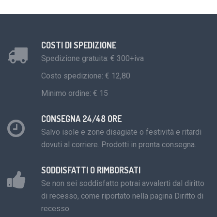
COSTI DI SPEDIZIONE
Spedizione gratuita: € 300+iva
Costo spedizione: € 12,80
Minimo ordine: € 15
CONSEGNA 24/48 ORE
Salvo isole e zone disagiate o festività e ritardi
dovuti al corriere. Prodotti in pronta consegna.
SODDISFATTI O RIMBORSATI
Se non sei soddisfatto potrai avvalerti dal diritto
di recesso, come riportato nella pagina Diritto di
recesso.