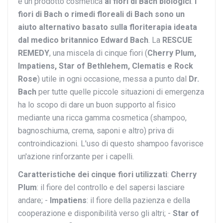
è un prodotto cosmetica
ai fiori di Bach biologici
.
I
fiori di Bach o rimedi floreali di Bach sono un
aiuto alternativo basato sulla floriterapia ideata
dal medico britannico Edward Bach
. La
RESCUE
REMEDY
, una miscela di cinque fiori (
Cherry Plum,
Impatiens, Star of Bethlehem, Clematis e Rock
Rose
) utile in ogni occasione, messa a punto dal
Dr.
Bach
per tutte quelle piccole situazioni di emergenza
ha lo scopo di dare un buon supporto al fisico
mediante una ricca gamma cosmetica (shampoo,
bagnoschiuma, crema, saponi e altro) priva di
controindicazioni. L'uso di questo shampoo favorisce
un'azione rinforzante per i capelli.
Caratteristiche dei cinque fiori utilizzati
:
Cherry
Plum
: il fiore del controllo e del sapersi lasciare
andare; -
Impatiens
: il fiore della pazienza e della
cooperazione e disponibilità verso gli altri; -
Star of