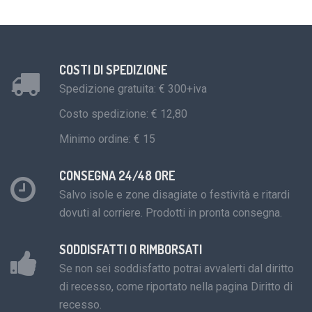
COSTI DI SPEDIZIONE
Spedizione gratuita: € 300+iva
Costo spedizione: € 12,80
Minimo ordine: € 15
CONSEGNA 24/48 ORE
Salvo isole e zone disagiate o festività e ritardi
dovuti al corriere. Prodotti in pronta consegna.
SODDISFATTI O RIMBORSATI
Se non sei soddisfatto potrai avvalerti dal diritto
di recesso, come riportato nella pagina Diritto di
recesso.