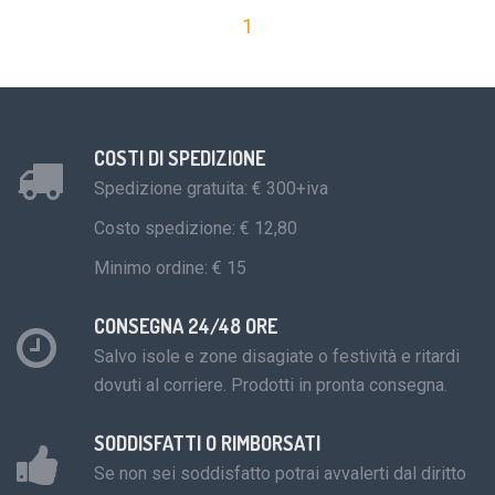
1
COSTI DI SPEDIZIONE
Spedizione gratuita: € 300+iva
Costo spedizione: € 12,80
Minimo ordine: € 15
CONSEGNA 24/48 ORE
Salvo isole e zone disagiate o festività e ritardi
dovuti al corriere. Prodotti in pronta consegna.
SODDISFATTI O RIMBORSATI
Se non sei soddisfatto potrai avvalerti dal diritto