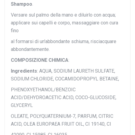
Shampoo
.
Versare sul palmo della mano e diluirlo con acqua;
applicare sui capelli e corpo, massaggiare con cura
fino
al formarsi di un'abbondante schiuma, risciacquare
abbondantemente.
COMPOSIZIONE CHIMICA
:
Ingredients
: AQUA, SODIUM LAURETH SULFATE,
SODIUM CHLORIDE, COCAMIDOPROPYL BETAINE,
PHENOXYETHANOL/BENZOIC
ACID/DEHYDROACETIC ACID, COCO-GLUCOSIDE,
GLYCERYL
OLEATE, POLYQUATERNIUM-7, PARFUM, CITRIC
ACID, OLEA EUROPAEA FRUIT OIL, CI 19140, CI
42090, CI 15985, CI 16035.