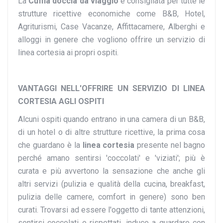
La
Cuffia doccia da viaggio
è consigliata per tutte le
strutture ricettive economiche come B&B, Hotel,
Agriturismi, Case Vacanze, Affittacamere, Alberghi e
alloggi in genere che vogliono offrire un servizio di
linea cortesia ai propri ospiti.
VANTAGGI NELL'OFFRIRE UN SERVIZIO DI LINEA
CORTESIA AGLI OSPITI
Alcuni ospiti quando entrano in una camera di un B&B,
di un hotel o di altre strutture ricettive, la prima cosa
che guardano è la
linea cortesia
presente nel bagno
perché amano sentirsi 'coccolati' e 'viziati'; più è
curata e più avvertono la sensazione che anche gli
altri servizi (pulizia e qualità della cucina, breakfast,
pulizia delle camere, comfort in genere) sono ben
curati. Trovarsi ad essere l'oggetto di tante attenzioni,
sentirsi coccolati e rispettati, induce a guardare con