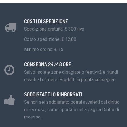
COSTI DI SPEDIZIONE
Spedizione gratuita: € 300+iva
Costo spedizione: € 12,80
Minimo ordine: € 15
CONSEGNA 24/48 ORE
Salvo isole e zone disagiate o festività e ritardi
dovuti al corriere. Prodotti in pronta consegna.
SODDISFATTI O RIMBORSATI
Se non sei soddisfatto potrai avvalerti dal diritto
di recesso, come riportato nella pagina Diritto di
recesso.